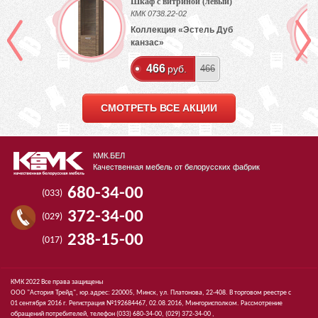
Шкаф с витриной (левый)
КМК 0738.22-02
Коллекция «Эстель Дуб
канзас»
466
руб.
466
СМОТРЕТЬ ВСЕ АКЦИИ
КМК.БЕЛ
Качественная мебель от белорусских фабрик
680-34-00
(033)
372-34-00
(029)
238-15-00
(017)
КМК 2022 Все права защищены
ООО "Астория Трейд", юр.адрес: 220005, Минск, ул. Платонова, 22-408. В торговом реестре с
01 сентября 2016 г. Регистрация №192684467, 02.08.2016, Мингорисполком. Рассмотрение
обращений потребителей, телефон
(033)
680-34-00,
(029)
372-34-00 ,