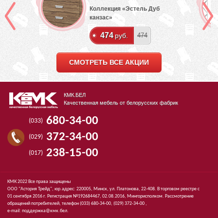
Коллекция «Эстель Дуб
канзас»
474
руб.
474
СМОТРЕТЬ ВСЕ АКЦИИ
КМК.БЕЛ
Качественная мебель от белорусских фабрик
680-34-00
(033)
372-34-00
(029)
238-15-00
(017)
КМК 2022 Все права защищены
ООО "Астория Трейд", юр.адрес: 220005, Минск, ул. Платонова, 22-408. В торговом реестре с
01 сентября 2016 г. Регистрация №192684467, 02.08.2016, Мингорисполком. Рассмотрение
обращений потребителей, телефон
(033)
680-34-00,
(029)
372-34-00 ,
e-mail:
поддержка@кмк.бел
.