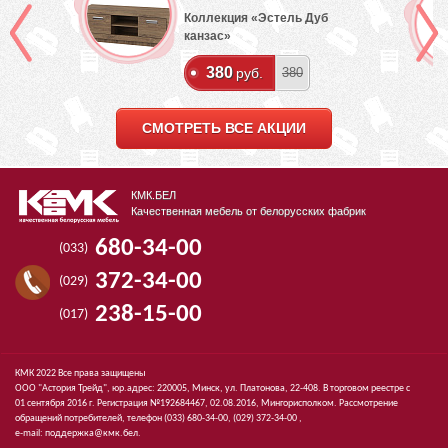
Коллекция «Эстель Дуб
канзас»
380
руб.
380
СМОТРЕТЬ ВСЕ АКЦИИ
КМК.БЕЛ
Качественная мебель от белорусских фабрик
680-34-00
(033)
372-34-00
(029)
238-15-00
(017)
КМК 2022 Все права защищены
ООО "Астория Трейд", юр.адрес: 220005, Минск, ул. Платонова, 22-408. В торговом реестре с
01 сентября 2016 г. Регистрация №192684467, 02.08.2016, Мингорисполком. Рассмотрение
обращений потребителей, телефон
(033)
680-34-00,
(029)
372-34-00 ,
e-mail:
поддержка@кмк.бел
.