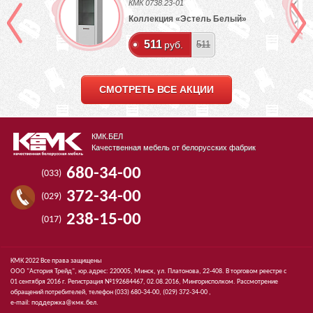
КМК 0738.23-01
Коллекция «Эстель Белый»
511
руб.
511
СМОТРЕТЬ ВСЕ АКЦИИ
КМК.БЕЛ
Качественная мебель от белорусских фабрик
680-34-00
(033)
372-34-00
(029)
238-15-00
(017)
КМК 2022 Все права защищены
ООО "Астория Трейд", юр.адрес: 220005, Минск, ул. Платонова, 22-408. В торговом реестре с
01 сентября 2016 г. Регистрация №192684467, 02.08.2016, Мингорисполком. Рассмотрение
обращений потребителей, телефон
(033)
680-34-00,
(029)
372-34-00 ,
e-mail:
поддержка@кмк.бел
.