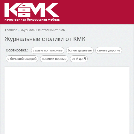
Главная
Журнальные столики от КМК
Журнальные столики от КМК
Сортировка:
самые популярные
более дешевые
самые дорогие
с большей скидкой
новинки первые
от А до Я