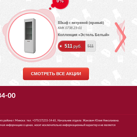
0%
Шкаф с витриной (правый)
КМК 0738.23-01
Коллекция «Эстель Белый»
511
руб.
511
СМОТРЕТЬ ВСЕ АКЦИИ
34-00
го района г.Минска: тел. +375(17)215-14-65, Начальник отдела: Жакович Юлия Николаевна.
чая информацию о ценах, носит исключительно информационный характер и не является