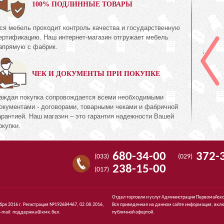
0%
100% ПОДЛИННЫЕ ТОВАРЫ
ся мебель проходит контроль качества и государственную
Комод 3Я
ертификацию. Наш интернет-магазин отгружает мебель
КМК 0738.10-02
апрямую с фабрик.
Коллекция «Эстель Дуб
ль Белый»
канзас»
ЧЕК И ДОКУМЕНТЫ ПРИ ПОКУПКЕ
72
474
руб.
474
аждая покупка сопровождается всеми необходимыми
окументами - договорами, товарными чеками и фабричной
арантией. Наш магазин – это гарантия надежности Вашей
окупки.
680-34-00
372-
(033)
(029)
238-15-00
(017)
Отдел торговли и услуг Администрации Первомайско
ября 2016 г. Регистрация №192684467, 02.08.2016,
Вся приведенная на данном сайте информация, вклю
-mail:
поддержка@кмк.бел
.
публичной офертой.