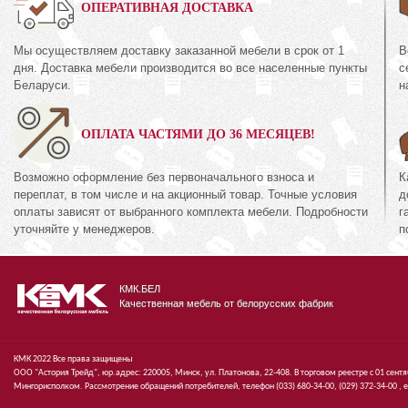
0%
ОПЕРАТИВНАЯ ДОСТАВКА
Мы осуществляем доставку заказанной мебели в срок от 1
В
Комод
дня. Доставка мебели производится во все населенные пункты
с
44.16
КМК 0738.10-01
Беларуси.
н
кция «Риксос»
Коллекция «Эсте
ОПЛАТА ЧАСТЯМИ ДО 36 МЕСЯЦЕВ!
71
672
руб.
371
руб.
6
Возможно оформление без первоначального взноса и
К
переплат, в том числе и на акционный товар. Точные условия
д
оплаты зависят от выбранного комплекта мебели. Подробности
г
уточняйте у менеджеров.
п
КМК.БЕЛ
Качественная мебель от белорусских фабрик
КМК 2022 Все права защищены
ООО "Астория Трейд", юр.адрес: 220005, Минск, ул. Платонова, 22-408. В торговом реестре с 01 сент
Мингорисполком. Рассмотрение обращений потребителей, телефон
(033)
680-34-00,
(029)
372-34-00 ,
e