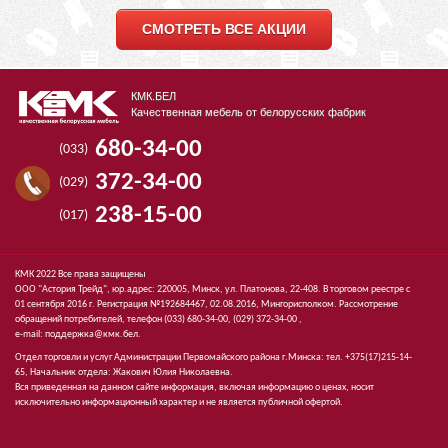
СМОТРЕТЬ ВСЕ АКЦИИ
КМК.БЕЛ
Качественная мебель от белорусских фабрик
680-34-00
(033)
372-34-00
(029)
238-15-00
(017)
КМК 2022 Все права защищены
ООО "Астория Трейд", юр.адрес: 220005, Минск, ул. Платонова, 22-408. В торговом реестре с
01 сентября 2016 г. Регистрация №192684467, 02.08.2016, Мингорисполком. Рассмотрение
обращений потребителей, телефон
(033)
680-34-00,
(029)
372-34-00 ,
e-mail:
поддержка@кмк.бел
.
Отдел торговли и услуг Администрации Первомайского района г.Минска: тел. +375(17)215-14-
65, Начальник отдела: Жакович Юлия Николаевна.
Вся приведенная на данном сайте информация, включая информацию о ценах, носит
исключительно информационный характер и не является публичной офертой.