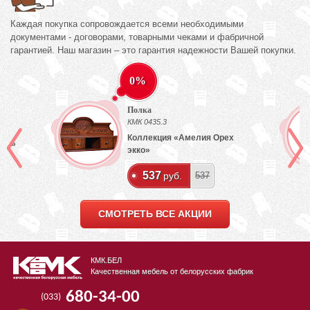
Каждая покупка сопровождается всеми необходимыми
документами - договорами, товарными чеками и фабричной
гарантией. Наш магазин – это гарантия надежности Вашей покупки.
0%
Полка
КМК 0435.3
Коллекция «Амелия Орех
лый»
экко»
537
руб.
537
СМОТРЕТЬ ВСЕ АКЦИИ
КМК.БЕЛ
Качественная мебель от белорусских фабрик
680-34-00
(033)