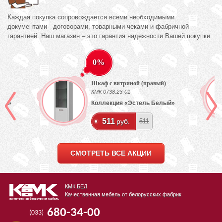
Каждая покупка сопровождается всеми необходимыми
документами - договорами, товарными чеками и фабричной
гарантией. Наш магазин – это гарантия надежности Вашей покупки.
0%
Шкаф с витриной (правый)
КМК 0738.23-01
лый»
Коллекция «Эстель Белый»
511
руб.
511
СМОТРЕТЬ ВСЕ АКЦИИ
КМК.БЕЛ
Качественная мебель от белорусских фабрик
680-34-00
(033)