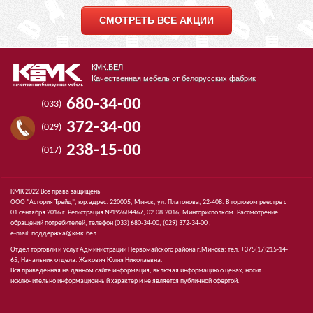
СМОТРЕТЬ ВСЕ АКЦИИ
КМК.БЕЛ
Качественная мебель от белорусских фабрик
680-34-00
(033)
372-34-00
(029)
238-15-00
(017)
КМК 2022 Все права защищены
ООО "Астория Трейд", юр.адрес: 220005, Минск, ул. Платонова, 22-408. В торговом реестре с
01 сентября 2016 г. Регистрация №192684467, 02.08.2016, Мингорисполком. Рассмотрение
обращений потребителей, телефон
(033)
680-34-00,
(029)
372-34-00 ,
e-mail:
поддержка@кмк.бел
.
Отдел торговли и услуг Администрации Первомайского района г.Минска: тел. +375(17)215-14-
65, Начальник отдела: Жакович Юлия Николаевна.
Вся приведенная на данном сайте информация, включая информацию о ценах, носит
исключительно информационный характер и не является публичной офертой.