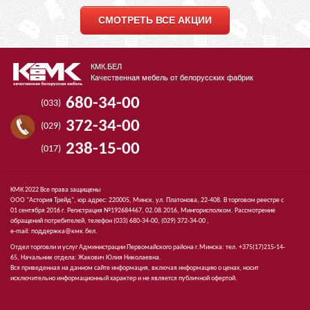
СМОТРЕТЬ ВСЕ АКЦИИ
КМК.БЕЛ
Качественная мебель от белорусских фабрик
680-34-00
(033)
372-34-00
(029)
238-15-00
(017)
КМК 2022 Все права защищены
ООО "Астория Трейд", юр.адрес: 220005, Минск, ул. Платонова, 22-408. В торговом реестре с
01 сентября 2016 г. Регистрация №192684467, 02.08.2016, Мингорисполком. Рассмотрение
обращений потребителей, телефон
(033)
680-34-00,
(029)
372-34-00 ,
e-mail:
поддержка@кмк.бел
.
Отдел торговли и услуг Администрации Первомайского района г.Минска: тел. +375(17)215-14-
65, Начальник отдела: Жакович Юлия Николаевна.
Вся приведенная на данном сайте информация, включая информацию о ценах, носит
исключительно информационный характер и не является публичной офертой.