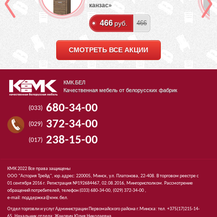
канзас»
466
руб.
466
СМОТРЕТЬ ВСЕ АКЦИИ
КМК.БЕЛ
Качественная мебель от белорусских фабрик
680-34-00
(033)
372-34-00
(029)
238-15-00
(017)
КМК 2022 Все права защищены
ООО "Астория Трейд", юр.адрес: 220005, Минск, ул. Платонова, 22-408. В торговом реестре с
01 сентября 2016 г. Регистрация №192684467, 02.08.2016, Мингорисполком. Рассмотрение
обращений потребителей, телефон
(033)
680-34-00,
(029)
372-34-00 ,
e-mail:
поддержка@кмк.бел
.
Отдел торговли и услуг Администрации Первомайского района г.Минска: тел. +375(17)215-14-
65, Начальник отдела: Жакович Юлия Николаевна.