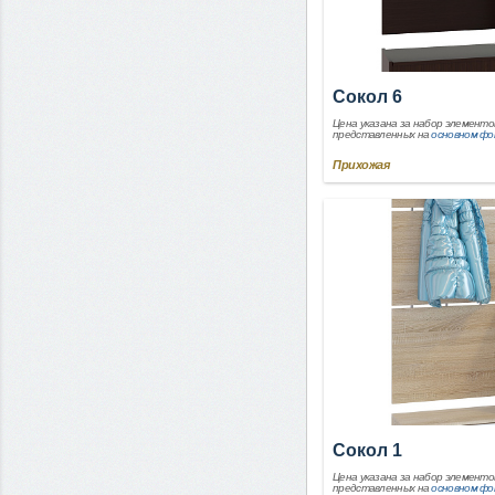
Сокол 6
Цена указана за набор элементо
представленных на
основном ф
Прихожая
Сокол 1
Цена указана за набор элементо
представленных на
основном ф