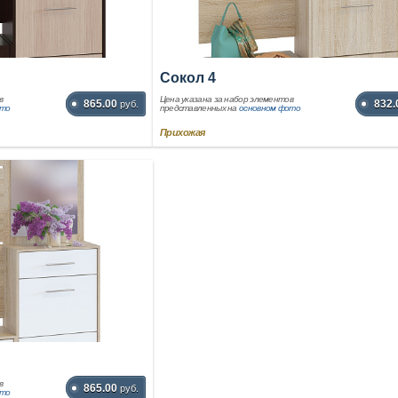
Сокол 4
в
Цена указана за набор элементов
865.00
832.
руб.
ото
представленных на
основном фото
Прихожая
в
865.00
руб.
ото