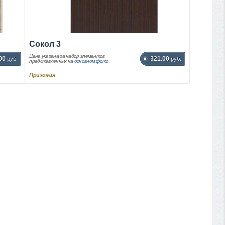
Сокол 3
Цена указана за набор элементов
00
321.00
руб.
руб.
представленных на
основном фото
Прихожая