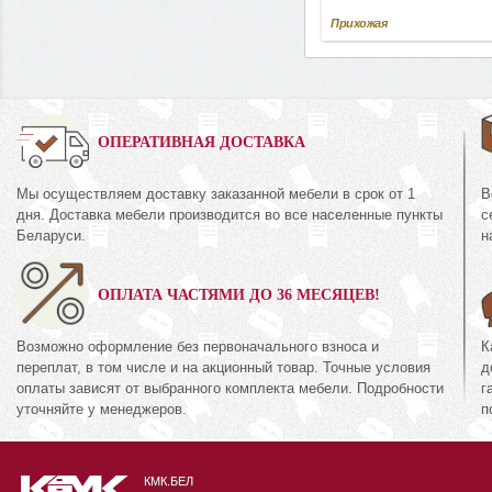
Прихожая
0%
ОПЕРАТИВНАЯ ДОСТАВКА
Мы осуществляем доставку заказанной мебели в срок от 1
В
Шкаф для одежды
дня. Доставка мебели производится во все населенные пункты
с
38.10-01
КМК 0644.8
Беларуси.
н
кция «Эстель Белый»
Коллекция «Риксо
ОПЛАТА ЧАСТЯМИ ДО 36 МЕСЯЦЕВ!
72
1 395
руб.
672
руб.
Возможно оформление без первоначального взноса и
К
переплат, в том числе и на акционный товар. Точные условия
д
оплаты зависят от выбранного комплекта мебели. Подробности
г
уточняйте у менеджеров.
п
КМК.БЕЛ