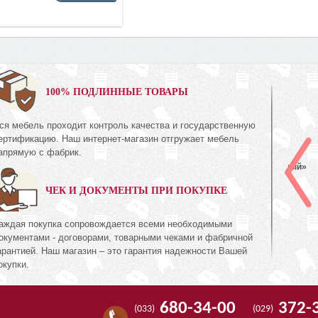
0%
100% ПОДЛИННЫЕ ТОВАРЫ
ся мебель проходит контроль качества и государственную
Шкаф с витриной (левый)
ертификацию. Наш интернет-магазин отгружает мебель
КМК 0738.22-01
апрямую с фабрик.
с»
Коллекция «Эстель Белый»
ЧЕК И ДОКУМЕНТЫ ПРИ ПОКУПКЕ
511
1 395
руб.
511
аждая покупка сопровождается всеми необходимыми
окументами - договорами, товарными чеками и фабричной
арантией. Наш магазин – это гарантия надежности Вашей
окупки.
680-34-00
372-
(033)
(029)