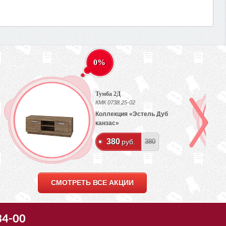
0%
Тумба 2Д
КМК 0738.25-02
Коллекция «Эстель Дуб
канзас»
380
руб.
380
СМОТРЕТЬ ВСЕ АКЦИИ
34-00