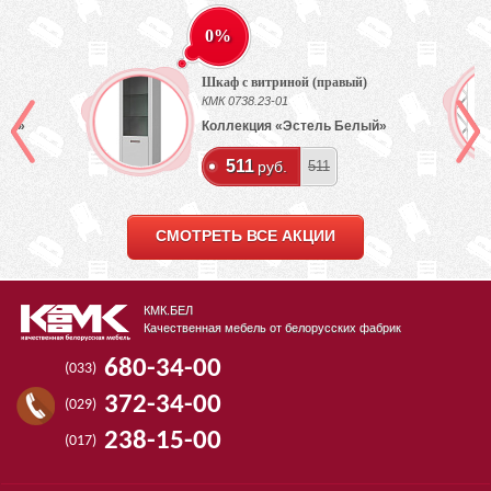
0%
Шкаф с витриной (правый)
КМК 0738.23-01
лый»
Коллекция «Эстель Белый»
511
руб.
511
СМОТРЕТЬ ВСЕ АКЦИИ
КМК.БЕЛ
Качественная мебель от белорусских фабрик
680-34-00
(033)
372-34-00
(029)
238-15-00
(017)