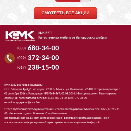
СМОТРЕТЬ ВСЕ АКЦИИ
КМК.БЕЛ
Качественная мебель от белорусских фабрик
680-34-00
(033)
372-34-00
(029)
238-15-00
(017)
КМК 2022 Все права защищены
ООО "Астория Трейд", юр.адрес: 220005, Минск, ул. Платонова, 22-408. В торговом реестре с
01 сентября 2016 г. Регистрация №192684467, 02.08.2016, Мингорисполком. Рассмотрение
обращений потребителей, телефон
(033)
680-34-00,
(029)
372-34-00 ,
e-mail:
поддержка@кмк.бел
.
Отдел торговли и услуг Администрации Первомайского района г.Минска: тел. +375(17)215-14-
65, Начальник отдела: Жакович Юлия Николаевна.
Вся приведенная на данном сайте информация, включая информацию о ценах, носит
исключительно информационный характер и не является публичной офертой.