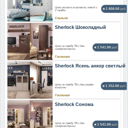
Цена указана за кровать, комод и
1 808.00
руб.
2 тумбы
Спальня
Sherlock Шоколадный
Цена за тумбу ТВ и два
1 541.00
руб.
шкафа-витрины
Гостиная
Sherlock Ясень анкор светлый
Цена за тумбу ТВ и два шкафа-
1 352.00
руб.
витрины
Гостиная
Sherlock Сонома
Цена за тумбу ТВ и два
1 541.00
руб.
шкафа-витрины