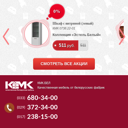
0%
Шкаф с витриной (левый)
КМК 0738.22-01
Коллекция «Эстель Белый»
511
руб.
511
СМОТРЕТЬ ВСЕ АКЦИИ
КМК.БЕЛ
Качественная мебель от белорусских фабрик
680-34-00
(033)
372-34-00
(029)
238-15-00
(017)