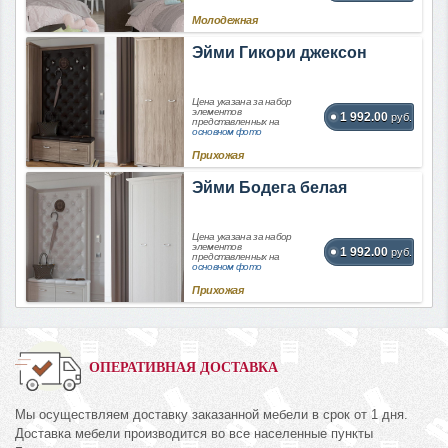
Молодежная
Эйми Гикори джексон
Цена указана за набор
элементов
1 992.00
руб.
представленных на
основном фото
Прихожая
Эйми Бодега белая
Цена указана за набор
элементов
1 992.00
руб.
представленных на
основном фото
Прихожая
ОПЕРАТИВНАЯ ДОСТАВКА
Мы осуществляем доставку заказанной мебели в срок от 1 дня.
Доставка мебели производится во все населенные пункты