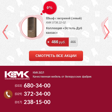
0%
Шкаф с витриной (левый)
)
КМК 0738.22-02
Коллекция «Эстель Дуб
лый»
канзас»
466
руб.
466
СМОТРЕТЬ ВСЕ АКЦИИ
КМК.БЕЛ
Качественная мебель от белорусских фабрик
680-34-00
(033)
372-34-00
(029)
238-15-00
(017)