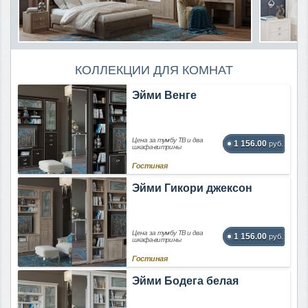
КОЛЛЕКЦИИ ДЛЯ КОМНАТ
Эйми Венге
Цена за тумбу ТВ и два
1 156.00
руб.
шкафа-витрины
Гостиная
Эйми Гикори джексон
Цена за тумбу ТВ и два
1 156.00
руб.
шкафа-витрины
Гостиная
Эйми Бодега белая