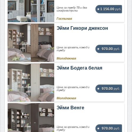
Цена за тумбу ТВ и два
1 156.00
руб.
шкафа-витрины
Гостиная
Эйми Гикори джексон
Цена за кровать, комод и
970.00
руб.
тумбу
Молодежная
Эйми Бодега белая
Цена за кровать, комод и
970.00
руб.
тумбу
Молодежная
Эйми Венге
Цена за кровать, комод и
970.00
руб.
тумбу