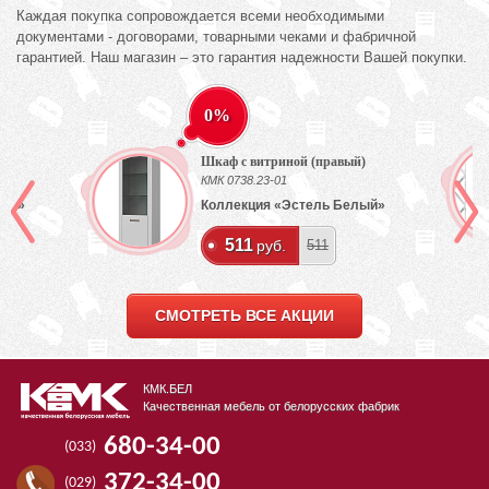
Каждая покупка сопровождается всеми необходимыми
документами - договорами, товарными чеками и фабричной
гарантией. Наш магазин – это гарантия надежности Вашей покупки.
0%
Шкаф с витриной (правый)
КМК 0738.23-01
лый»
Коллекция «Эстель Белый»
511
руб.
511
СМОТРЕТЬ ВСЕ АКЦИИ
КМК.БЕЛ
Качественная мебель от белорусских фабрик
680-34-00
(033)
372-34-00
(029)