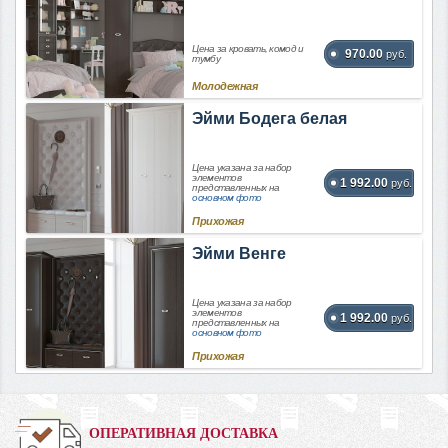
Цена за кровать, комод и
970.00
руб.
тумбу
Молодежная
Эйми Бодега белая
Цена указана за набор
элементов
1 992.00
руб.
представленных на
основном фото
Прихожая
Эйми Венге
Цена указана за набор
элементов
1 992.00
руб.
представленных на
основном фото
Прихожая
ОПЕРАТИВНАЯ ДОСТАВКА