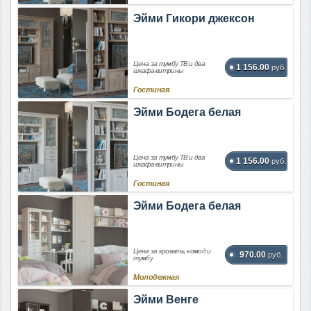
Эйми Гикори джексон
Цена за тумбу ТВ и два
1 156.00
руб.
шкафа-витрины
Гостиная
Эйми Бодега белая
Цена за тумбу ТВ и два
1 156.00
руб.
шкафа-витрины
Гостиная
Эйми Бодега белая
Цена за кровать, комод и
970.00
руб.
тумбу
Молодежная
Эйми Венге