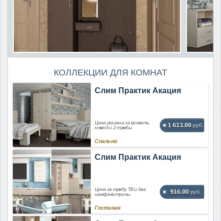
КОЛЛЕКЦИИ ДЛЯ КОМНАТ
Слим Практик Акация
Цена указана за кровать,
1 613.00
руб.
комод и 2 тумбы
Спальня
Слим Практик Акация
Цена за тумбу ТВ и два
916.00
руб.
шкафа-витрины
Гостиная