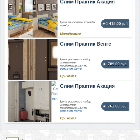
Слим Практик Акация
Цена за кровать, комод и
1 415.00
руб.
тумбу
Молодежная
Слим Практик Венге
Цена указана за набор
элементов
789.00
руб.
представленных на
основном фото
Прихожая
Слим Практик Акация
Цена указана за набор
элементов
762.00
руб.
представленных на
основном фото
Прихожая