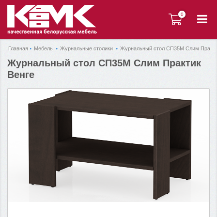
0
0
Главная
Мебель
Журнальные столики
Журнальный стол СП35М Слим Практи
Журнальный стол СП35М Слим Практик
Венге