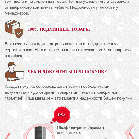
том числе и на акционный товар. Точные условия оплаты зависят
от выбранного комплекта мебели. Подробности уточняйте у
менеджеров.
100% ПОДЛИННЫЕ ТОВАРЫ
Вся мебель проходит контроль качества и государственную
сертификацию. Наш интернет-магазин отгружает мебель напрямую
с фабрик.
ЧЕК И ДОКУМЕНТЫ ПРИ ПОКУПКЕ
Каждая покупка сопровождается всеми необходимыми
документами - договорами, товарными чеками и фабричной
гарантией. Наш магазин – это гарантия надежности Вашей покупки.
0%
Шкаф с витриной (правый)
КМК 0738.23-01
ех