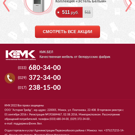
Коллекция «Эстель Белый»
511
руб.
511
СМОТРЕТЬ ВСЕ АКЦИИ
КМК.БЕЛ
Качественная мебель от белорусских фабрик
680-34-00
(033)
372-34-00
(029)
238-15-00
(017)
КМК 2022 Все права защищены
ООО "Астория Трейд", юр.адрес: 220005, Минск, ул. Платонова, 22-408. В торговом реестре с
01 сентября 2016 г. Регистрация №192684467, 02.08.2016, Мингорисполком. Рассмотрение
обращений потребителей, телефон
(033)
680-34-00,
(029)
372-34-00 ,
e-mail:
поддержка@кмк.бел
.
Отдел торговли и услуг Администрации Первомайского района г.Минска: тел. +375(17)215-14-