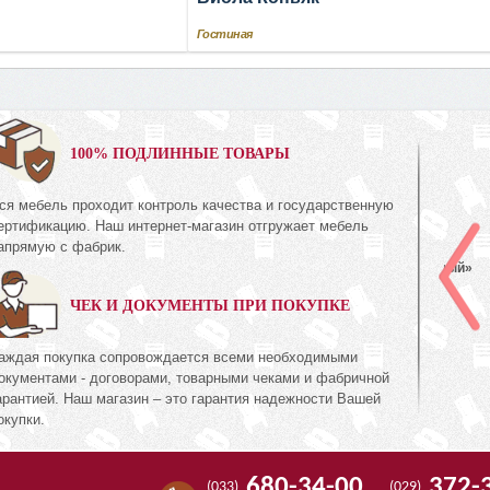
Гостиная
0%
100% ПОДЛИННЫЕ ТОВАРЫ
ся мебель проходит контроль качества и государственную
Шкаф с витриной (левый)
ертификацию. Наш интернет-магазин отгружает мебель
КМК 0738.22-01
апрямую с фабрик.
ь Дуб
Коллекция «Эстель Белый»
ЧЕК И ДОКУМЕНТЫ ПРИ ПОКУПКЕ
511
руб.
511
74
аждая покупка сопровождается всеми необходимыми
окументами - договорами, товарными чеками и фабричной
арантией. Наш магазин – это гарантия надежности Вашей
окупки.
680-34-00
372-
(033)
(029)