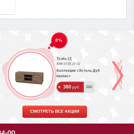
0%
Тумба 2Д
КМК 0738.25-02
Коллекция «Эстель Дуб
канзас»
380
руб.
380
СМОТРЕТЬ ВСЕ АКЦИИ
34-00