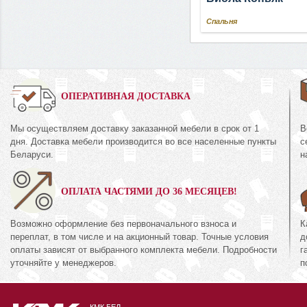
Спальня
0%
ОПЕРАТИВНАЯ ДОСТАВКА
Мы осуществляем доставку заказанной мебели в срок от 1
В
Комод 3Я
дня. Доставка мебели производится во все населенные пункты
с
35.2
КМК 0738.10-02
Беларуси.
н
кция «Амелия Орех
Коллекция «Эстел
канзас»
ОПЛАТА ЧАСТЯМИ ДО 36 МЕСЯЦЕВ!
94
474
руб.
894
руб.
4
Возможно оформление без первоначального взноса и
К
переплат, в том числе и на акционный товар. Точные условия
д
оплаты зависят от выбранного комплекта мебели. Подробности
г
уточняйте у менеджеров.
п