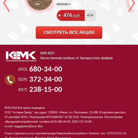
канзас»
474
руб.
474
СМОТРЕТЬ ВСЕ АКЦИИ
КМК.БЕЛ
Качественная мебель от белорусских фабрик
680-34-00
(033)
372-34-00
(029)
238-15-00
(017)
КМК 2022 Все права защищены
ООО "Астория Трейд", юр.адрес: 220005, Минск, ул. Платонова, 22-408. В торговом реестре с
01 сентября 2016 г. Регистрация №192684467, 02.08.2016, Мингорисполком. Рассмотрение
обращений потребителей, телефон
(033)
680-34-00,
(029)
372-34-00 ,
e-mail:
поддержка@кмк.бел
.
Отдел торговли и услуг Администрации Первомайского района г.Минска: тел. +375(17)215-14-