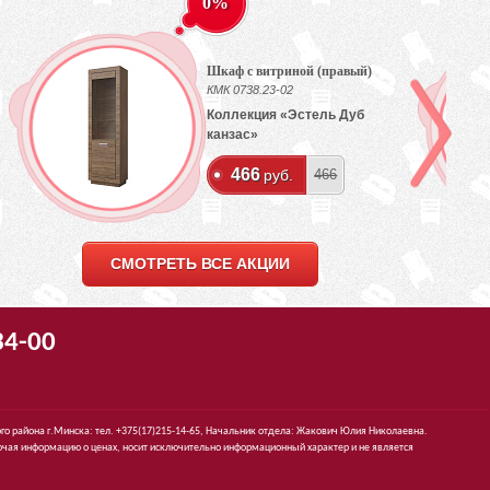
0%
Шкаф с витриной (правый)
КМК 0738.23-02
Коллекция «Эстель Дуб
канзас»
466
руб.
466
СМОТРЕТЬ ВСЕ АКЦИИ
34-00
го района г.Минска: тел. +375(17)215-14-65, Начальник отдела: Жакович Юлия Николаевна.
чая информацию о ценах, носит исключительно информационный характер и не является