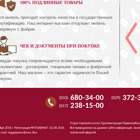
0%
100% ПОДЛИННЫЕ ТОВАРЫ
ся мебель проходит контроль качества и государственную
Тумба 2Д
ертификацию. Наш интернет-магазин отгружает мебель
КМК 0738.25-02
апрямую с фабрик.
ия Орех
Коллекция «Эстель Дуб
канзас»
ЧЕК И ДОКУМЕНТЫ ПРИ ПОКУПКЕ
380
37
руб.
380
аждая покупка сопровождается всеми необходимыми
окументами - договорами, товарными чеками и фабричной
арантией. Наш магазин – это гарантия надежности Вашей
окупки.
680-34-00
372-
(033)
(029)
238-15-00
(017)
Отдел торговли и услуг Администрации Первомайско
ября 2016 г. Регистрация №192684467, 02.08.2016,
Вся приведенная на данном сайте информация, вклю
-mail:
поддержка@кмк.бел
.
публичной офертой.