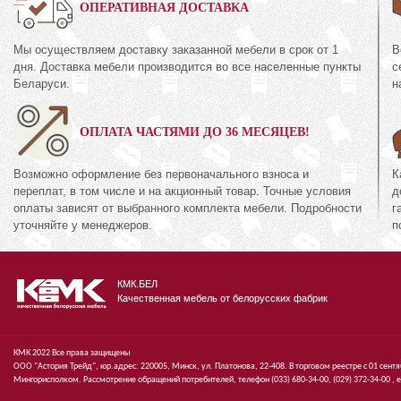
0%
ОПЕРАТИВНАЯ ДОСТАВКА
Мы осуществляем доставку заказанной мебели в срок от 1
В
Полка
дня. Доставка мебели производится во все населенные пункты
с
КМК 0435.3
44.1
Беларуси.
н
Коллекция «Амел
кция «Риксос»
экко»
ОПЛАТА ЧАСТЯМИ ДО 36 МЕСЯЦЕВ!
60
руб.
360
537
руб.
5
Возможно оформление без первоначального взноса и
К
переплат, в том числе и на акционный товар. Точные условия
д
оплаты зависят от выбранного комплекта мебели. Подробности
г
уточняйте у менеджеров.
п
КМК.БЕЛ
Качественная мебель от белорусских фабрик
КМК 2022 Все права защищены
ООО "Астория Трейд", юр.адрес: 220005, Минск, ул. Платонова, 22-408. В торговом реестре с 01 сент
Мингорисполком. Рассмотрение обращений потребителей, телефон
(033)
680-34-00,
(029)
372-34-00 ,
e