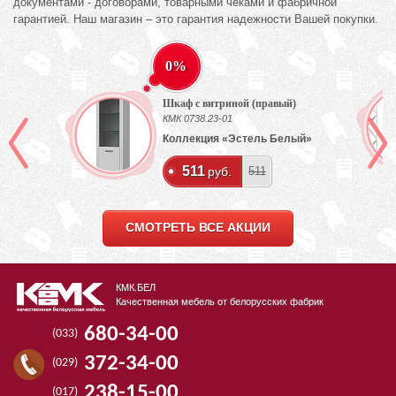
документами - договорами, товарными чеками и фабричной
гарантией. Наш магазин – это гарантия надежности Вашей покупки.
0%
Шкаф с витриной (правый)
КМК 0738.23-01
ех
Коллекция «Эстель Белый»
511
руб.
511
СМОТРЕТЬ ВСЕ АКЦИИ
КМК.БЕЛ
Качественная мебель от белорусских фабрик
680-34-00
(033)
372-34-00
(029)
238-15-00
(017)