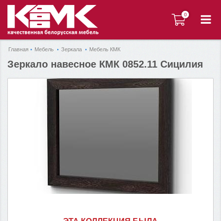
0
0
Главная
Мебель
Зеркала
Мебель КМК
Зеркало навесное КМК 0852.11 Сицилия