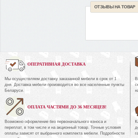
ОТЗЫВЫ НА ТОВАР
0%
ОПЕРАТИВНАЯ ДОСТАВКА
Мы осуществляем доставку заказанной мебели в срок от 1
В
Комод
дня. Доставка мебели производится во все населенные пункты
с
КМК 0435.2
44.16
Беларуси.
н
Коллекция «Амел
кция «Риксос»
экко»
ОПЛАТА ЧАСТЯМИ ДО 36 МЕСЯЦЕВ!
71
руб.
371
894
руб.
8
Возможно оформление без первоначального взноса и
К
переплат, в том числе и на акционный товар. Точные условия
д
оплаты зависят от выбранного комплекта мебели. Подробности
г