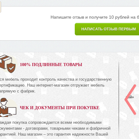
Напишите отзыв и получите 10 рублей на 
НАПИСАТЬ ОТЗЫВ ПЕРВЫМ
0%
100% ПОДЛИННЫЕ ТОВАРЫ
ся мебель проходит контроль качества и государственную
Комод
ертификацию. Наш интернет-магазин отгружает мебель
КМК 0738.10-01
апрямую с фабрик.
ия Орех
Коллекция «Эстель Белый»
ЧЕК И ДОКУМЕНТЫ ПРИ ПОКУПКЕ
672
руб.
672
94
аждая покупка сопровождается всеми необходимыми
окументами - договорами, товарными чеками и фабричной
арантией. Наш магазин – это гарантия надежности Вашей