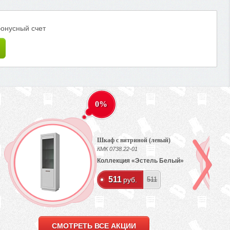
бонусный счет
0%
Шкаф с витриной (левый)
КМК 0738.22-01
Коллекция «Эстель Белый»
511
руб.
511
СМОТРЕТЬ ВСЕ АКЦИИ