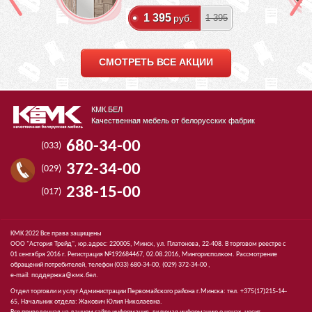
1 395
руб.
1 395
СМОТРЕТЬ ВСЕ АКЦИИ
КМК.БЕЛ
Качественная мебель от белорусских фабрик
680-34-00
(033)
372-34-00
(029)
238-15-00
(017)
КМК 2022 Все права защищены
ООО "Астория Трейд", юр.адрес: 220005, Минск, ул. Платонова, 22-408. В торговом реестре с
01 сентября 2016 г. Регистрация №192684467, 02.08.2016, Мингорисполком. Рассмотрение
обращений потребителей, телефон
(033)
680-34-00,
(029)
372-34-00 ,
e-mail:
поддержка@кмк.бел
.
Отдел торговли и услуг Администрации Первомайского района г.Минска: тел. +375(17)215-14-
65, Начальник отдела: Жакович Юлия Николаевна.