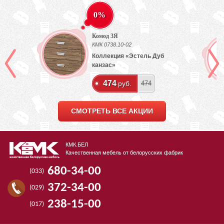
0%
Комод 3Я
КМК 0738.10-02
Коллекция «Эстель Дуб
канзас»
474
руб.
474
СМОТРЕТЬ ВСЕ АКЦИИ
КМК.БЕЛ
Качественная мебель от белорусских фабрик
680-34-00
(033)
372-34-00
(029)
238-15-00
(017)