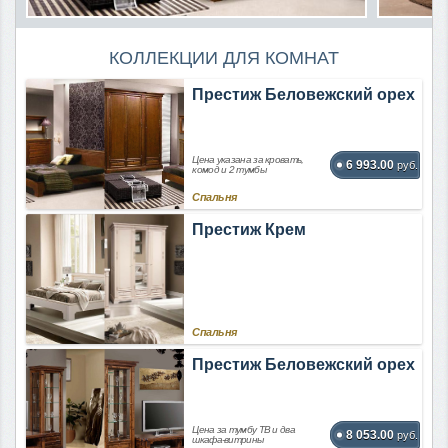
КОЛЛЕКЦИИ ДЛЯ КОМНАТ
Престиж Беловежский орех
Цена указана за кровать,
6 993.00
руб.
комод и 2 тумбы
Спальня
Престиж Крем
Спальня
Престиж Беловежский орех
Цена за тумбу ТВ и два
8 053.00
руб.
шкафа-витрины