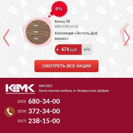
0%
Комод 3Я
КМК 0738.10-02
Коллекция «Эстель Дуб
канзас»
474
руб.
474
СМОТРЕТЬ ВСЕ АКЦИИ
КМК.БЕЛ
Качественная мебель от белорусских фабрик
680-34-00
(033)
372-34-00
(029)
238-15-00
(017)