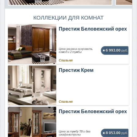
КОЛЛЕКЦИИ ДЛЯ КОМНАТ
Престиж Беловежский орех
Цена указана за кровать,
6 993.00
руб.
комод и 2 тумбы
Спальня
Престиж Крем
Спальня
Престиж Беловежский орех
Цена за тумбу ТВ и два
8 053.00
руб.
шкафа-витрины