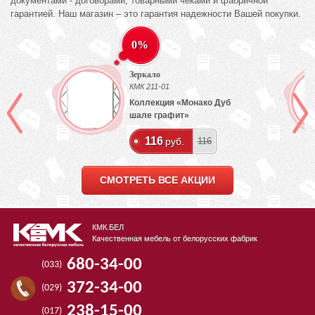
документами - договорами, товарными чеками и фабричной
гарантией. Наш магазин – это гарантия надежности Вашей покупки.
0%
Зеркало
КМК 211-01
Коллекция «Монако Дуб
шале графит»
116
руб.
116
СМОТРЕТЬ ВСЕ АКЦИИ
КМК.БЕЛ
Качественная мебель от белорусских фабрик
680-34-00
(033)
372-34-00
(029)
238-15-00
(017)