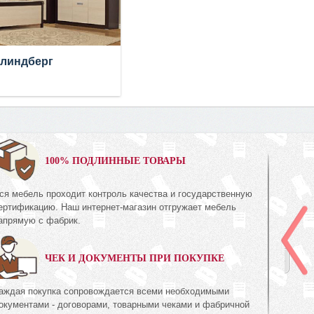
 линдберг
0%
100% ПОДЛИННЫЕ ТОВАРЫ
ся мебель проходит контроль качества и государственную
Шкаф для одежды
ертификацию. Наш интернет-магазин отгружает мебель
КМК 0644.8
апрямую с фабрик.
ия Орех
Коллекция «Риксос»
ЧЕК И ДОКУМЕНТЫ ПРИ ПОКУПКЕ
1 395
руб.
1 395
94
аждая покупка сопровождается всеми необходимыми
окументами - договорами, товарными чеками и фабричной