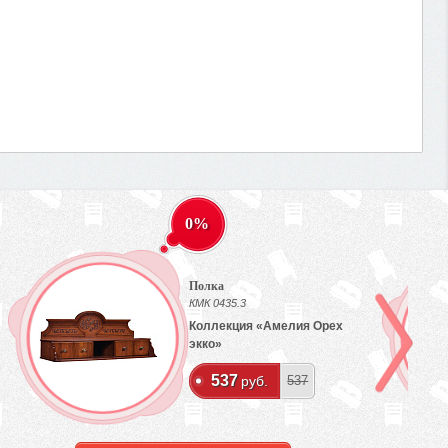
0%
Полка
КМК 0435.3
Коллекция «Амелия Орех
экко»
537
руб.
537