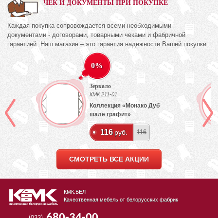
ЧЕК И ДОКУМЕНТЫ ПРИ ПОКУПКЕ
Каждая покупка сопровождается всеми необходимыми
документами - договорами, товарными чеками и фабричной
гарантией. Наш магазин – это гарантия надежности Вашей покупки.
0%
Зеркало
КМК 211-01
ех
Коллекция «Монако Дуб
шале графит»
116
руб.
116
СМОТРЕТЬ ВСЕ АКЦИИ
КМК.БЕЛ
Качественная мебель от белорусских фабрик
680-34-00
(033)