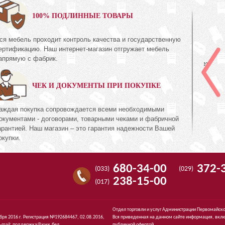
0%
100% ПОДЛИННЫЕ ТОВАРЫ
ся мебель проходит контроль качества и государственную
Полка
ертификацию. Наш интернет-магазин отгружает мебель
КМК 0435.3
апрямую с фабрик.
ь Дуб
Коллекция «Амелия Орех
экко»
ЧЕК И ДОКУМЕНТЫ ПРИ ПОКУПКЕ
537
74
руб.
537
аждая покупка сопровождается всеми необходимыми
окументами - договорами, товарными чеками и фабричной
арантией. Наш магазин – это гарантия надежности Вашей
окупки.
680-34-00
372-
(033)
(029)
238-15-00
(017)
Отдел торговли и услуг Администрации Первомайско
ября 2016 г. Регистрация №192684467, 02.08.2016,
Вся приведенная на данном сайте информация, вклю
-mail:
поддержка@кмк.бел
.
публичной офертой.