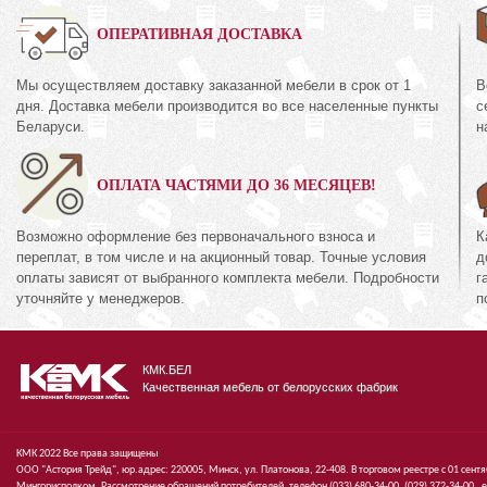
0%
ОПЕРАТИВНАЯ ДОСТАВКА
Мы осуществляем доставку заказанной мебели в срок от 1
В
Комод 3Я
дня. Доставка мебели производится во все населенные пункты
с
КМК 0738.10-02
38.10-01
Беларуси.
н
Коллекция «Эстел
кция «Эстель Белый»
канзас»
ОПЛАТА ЧАСТЯМИ ДО 36 МЕСЯЦЕВ!
72
руб.
672
474
руб.
4
Возможно оформление без первоначального взноса и
К
переплат, в том числе и на акционный товар. Точные условия
д
оплаты зависят от выбранного комплекта мебели. Подробности
г
уточняйте у менеджеров.
п
КМК.БЕЛ
Качественная мебель от белорусских фабрик
КМК 2022 Все права защищены
ООО "Астория Трейд", юр.адрес: 220005, Минск, ул. Платонова, 22-408. В торговом реестре с 01 сент
Мингорисполком. Рассмотрение обращений потребителей, телефон
(033)
680-34-00,
(029)
372-34-00 ,
e