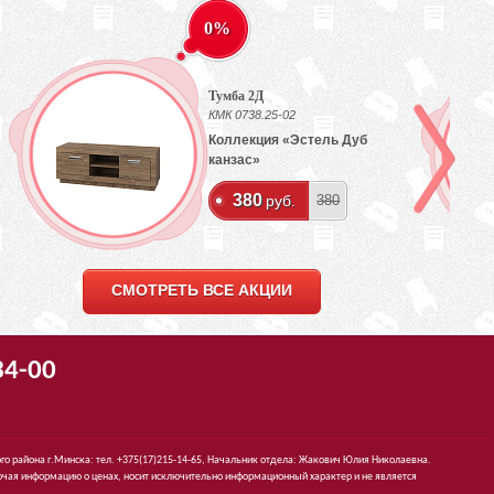
0%
Тумба 2Д
КМК 0738.25-02
Коллекция «Эстель Дуб
канзас»
380
руб.
380
СМОТРЕТЬ ВСЕ АКЦИИ
34-00
го района г.Минска: тел. +375(17)215-14-65, Начальник отдела: Жакович Юлия Николаевна.
чая информацию о ценах, носит исключительно информационный характер и не является