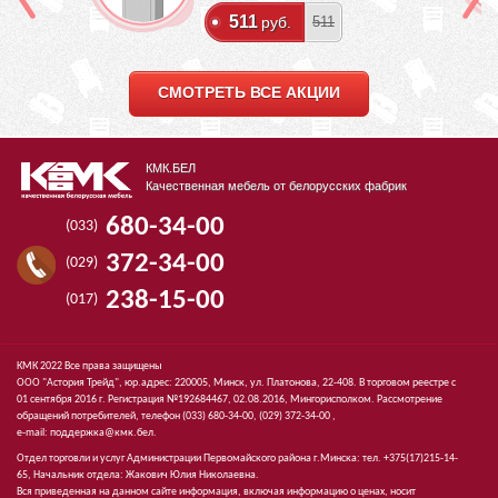
511
руб.
511
СМОТРЕТЬ ВСЕ АКЦИИ
КМК.БЕЛ
Качественная мебель от белорусских фабрик
680-34-00
(033)
372-34-00
(029)
238-15-00
(017)
КМК 2022 Все права защищены
ООО "Астория Трейд", юр.адрес: 220005, Минск, ул. Платонова, 22-408. В торговом реестре с
01 сентября 2016 г. Регистрация №192684467, 02.08.2016, Мингорисполком. Рассмотрение
обращений потребителей, телефон
(033)
680-34-00,
(029)
372-34-00 ,
e-mail:
поддержка@кмк.бел
.
Отдел торговли и услуг Администрации Первомайского района г.Минска: тел. +375(17)215-14-
65, Начальник отдела: Жакович Юлия Николаевна.
Вся приведенная на данном сайте информация, включая информацию о ценах, носит