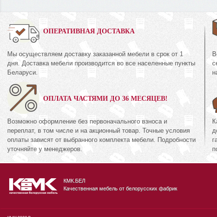
0%
ОПЕРАТИВНАЯ ДОСТАВКА
Мы осуществляем доставку заказанной мебели в срок от 1
В
Тумба
дня. Доставка мебели производится во все населенные пункты
с
44.1
КМК 0644.16
Беларуси.
н
кция «Риксос»
Коллекция «Риксо
ОПЛАТА ЧАСТЯМИ ДО 36 МЕСЯЦЕВ!
60
371
руб.
360
руб.
3
Возможно оформление без первоначального взноса и
К
переплат, в том числе и на акционный товар. Точные условия
д
оплаты зависят от выбранного комплекта мебели. Подробности
г
уточняйте у менеджеров.
п
КМК.БЕЛ
Качественная мебель от белорусских фабрик