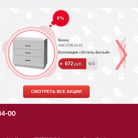
0%
Комод
КМК 0738.10-01
Коллекция «Эстель Белый»
672
руб.
672
СМОТРЕТЬ ВСЕ АКЦИИ
34-00