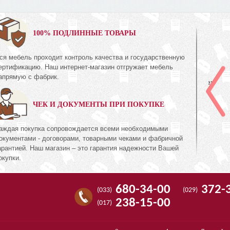
0%
100% ПОДЛИННЫЕ ТОВАРЫ
ся мебель проходит контроль качества и государственную
Комод
ертификацию. Наш интернет-магазин отгружает мебель
КМК 0435.2
апрямую с фабрик.
Коллекция «Амелия Орех
с»
экко»
ЧЕК И ДОКУМЕНТЫ ПРИ ПОКУПКЕ
71
894
руб.
894
аждая покупка сопровождается всеми необходимыми
окументами - договорами, товарными чеками и фабричной
арантией. Наш магазин – это гарантия надежности Вашей
окупки.
680-34-00
372-
(033)
(029)
238-15-00
(017)