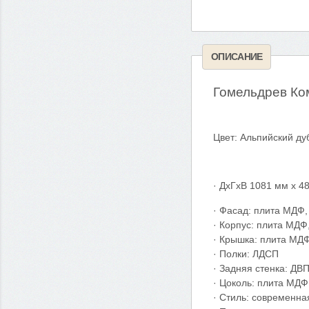
ОПИСАНИЕ
Гомельдрев Ко
Цвет: Альпийский ду
· ДхГхВ 1081 мм х 4
· Фасад: плита МДФ
· Корпус: плита МДФ
· Крышка:
плита МДФ
· Полки
: ЛДСП
·
Задняя стенка: ДВ
· Цоколь:
плита МДФ,
· Стиль: современна