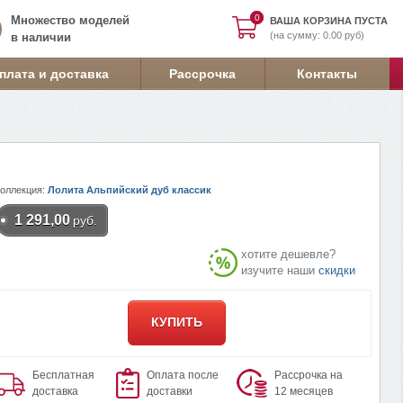
0
0
Множество моделей
ВАША КОРЗИНА ПУСТА
(на сумму: 0.00 руб)
в наличии
плата и доставка
Рассрочка
Контакты
Коллекция:
Лолита Альпийский дуб классик
1 291,00
руб.
хотите дешевле?
изучите наши
скидки
КУПИТЬ
Бесплатная
Оплата после
Рассрочка на
доставка
доставки
12 месяцев