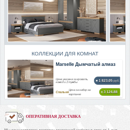
КОЛЛЕКЦИИ ДЛЯ КОМНАТ
Marselle Дымчатый алмаз
Цена указана за кровать,
1 823.05
руб.
комод и 2 тумбы
Цена за набор на
3 124.88
Спальня
картинке
ОПЕРАТИВНАЯ ДОСТАВКА