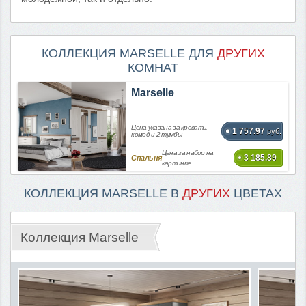
КОЛЛЕКЦИЯ MARSELLE ДЛЯ
ДРУГИХ
КОМНАТ
Marselle
Цена указана за кровать,
1 757.97
руб.
комод и 2 тумбы
Цена за набор на
3 185.89
Спальня
картинке
КОЛЛЕКЦИЯ MARSELLE В
ДРУГИХ
ЦВЕТАХ
Коллекция Marselle