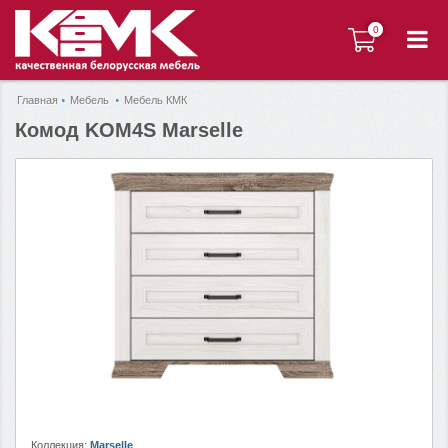
0
0
Главная
Мебель
Мебель КМК
Комод KOM4S Marselle
Коллекция:
Marselle