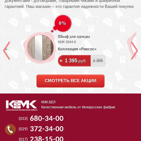
документами - договорами, товарными чеками и фабричной
гарантией. Наш магазин – это гарантия надежности Вашей покупки.
0%
Шкаф для одежды
КМК 0644.8
лый»
Коллекция «Риксос»
1 395
руб.
1 395
СМОТРЕТЬ ВСЕ АКЦИИ
КМК.БЕЛ
Качественная мебель от белорусских фабрик
680-34-00
(033)
372-34-00
(029)
238-15-00
(017)