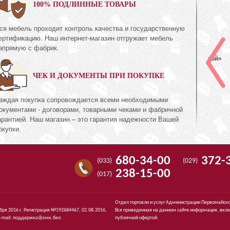
0%
100% ПОДЛИННЫЕ ТОВАРЫ
ся мебель проходит контроль качества и государственную
Шкаф с витриной (левый)
ертификацию. Наш интернет-магазин отгружает мебель
КМК 0738.22-01
апрямую с фабрик.
ь Дуб
Коллекция «Эстель Белый»
ЧЕК И ДОКУМЕНТЫ ПРИ ПОКУПКЕ
511
руб.
511
74
аждая покупка сопровождается всеми необходимыми
окументами - договорами, товарными чеками и фабричной
арантией. Наш магазин – это гарантия надежности Вашей
окупки.
680-34-00
372-
(033)
(029)
238-15-00
(017)
Отдел торговли и услуг Администрации Первомайско
ября 2016 г. Регистрация №192684467, 02.08.2016,
Вся приведенная на данном сайте информация, вклю
-mail:
поддержка@кмк.бел
.
публичной офертой.