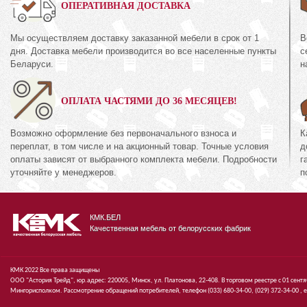
0%
ОПЕРАТИВНАЯ ДОСТАВКА
Мы осуществляем доставку заказанной мебели в срок от 1
В
Комод 3Я
дня. Доставка мебели производится во все населенные пункты
с
35.2
КМК 0738.10-02
Беларуси.
н
кция «Амелия Орех
Коллекция «Эстел
канзас»
ОПЛАТА ЧАСТЯМИ ДО 36 МЕСЯЦЕВ!
94
474
руб.
894
руб.
4
Возможно оформление без первоначального взноса и
К
переплат, в том числе и на акционный товар. Точные условия
д
оплаты зависят от выбранного комплекта мебели. Подробности
г
уточняйте у менеджеров.
п
КМК.БЕЛ
Качественная мебель от белорусских фабрик
КМК 2022 Все права защищены
ООО "Астория Трейд", юр.адрес: 220005, Минск, ул. Платонова, 22-408. В торговом реестре с 01 сент
Мингорисполком. Рассмотрение обращений потребителей, телефон
(033)
680-34-00,
(029)
372-34-00 ,
e