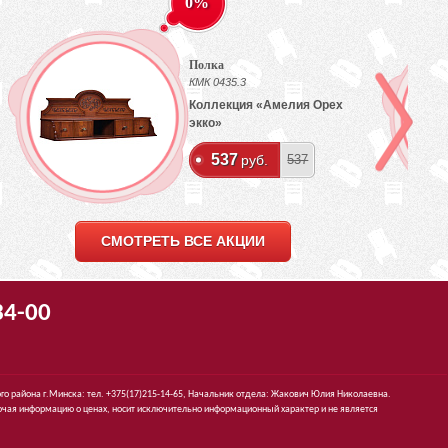
0%
Полка
КМК 0435.3
Коллекция «Амелия Орех
экко»
537
руб.
537
СМОТРЕТЬ ВСЕ АКЦИИ
34-00
го района г.Минска: тел. +375(17)215-14-65, Начальник отдела: Жакович Юлия Николаевна.
чая информацию о ценах, носит исключительно информационный характер и не является