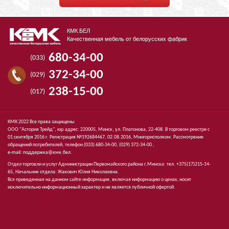
КМК.БЕЛ
Качественная мебель от белорусских фабрик
680-34-00
(033)
372-34-00
(029)
238-15-00
(017)
КМК 2022 Все права защищены
ООО "Астория Трейд", юр.адрес: 220005, Минск, ул. Платонова, 22-408. В торговом реестре с
01 сентября 2016 г. Регистрация №192684467, 02.08.2016, Мингорисполком. Рассмотрение
обращений потребителей, телефон
(033)
680-34-00,
(029)
372-34-00 ,
e-mail:
поддержка@кмк.бел
.
Отдел торговли и услуг Администрации Первомайского района г.Минска: тел. +375(17)215-14-
65, Начальник отдела: Жакович Юлия Николаевна.
Вся приведенная на данном сайте информация, включая информацию о ценах, носит
исключительно информационный характер и не является публичной офертой.