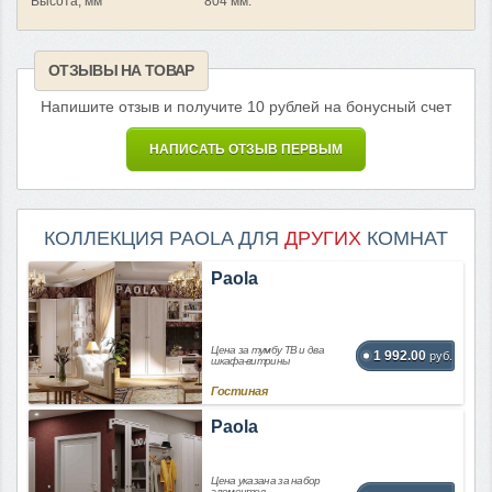
Высота, мм
804 мм.
ОТЗЫВЫ НА ТОВАР
Напишите отзыв и получите 10 рублей на бонусный счет
НАПИСАТЬ ОТЗЫВ ПЕРВЫМ
КОЛЛЕКЦИЯ PAOLA ДЛЯ
ДРУГИХ
КОМНАТ
Paola
Цена за тумбу ТВ и два
1 992.00
руб.
шкафа-витрины
Гостиная
Paola
Цена указана за набор
элементов