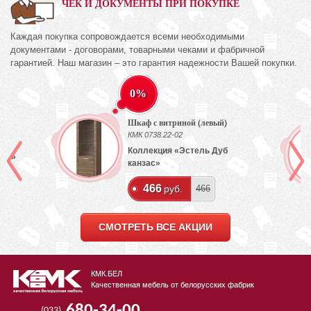
ЧЕК И ДОКУМЕНТЫ ПРИ ПОКУПКЕ
Каждая покупка сопровождается всеми необходимыми
документами - договорами, товарными чеками и фабричной
гарантией. Наш магазин – это гарантия надежности Вашей покупки.
0%
Шкаф с витриной (левый)
)
КМК 0738.22-02
Коллекция «Эстель Дуб
лый»
канзас»
466
руб.
466
СМОТРЕТЬ ВСЕ АКЦИИ
КМК.БЕЛ
Качественная мебель от белорусских фабрик
680-34-00
(033)