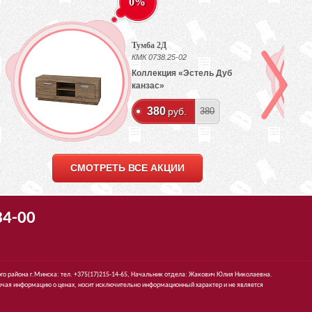
0%
Тумба 2Д
КМК 0738.25-02
Коллекция «Эстель Дуб
канзас»
380
руб.
380
СМОТРЕТЬ ВСЕ АКЦИИ
34-00
го района г.Минска: тел. +375(17)215-14-65, Начальник отдела: Жакович Юлия Николаевна.
чая информацию о ценах, носит исключительно информационный характер и не является