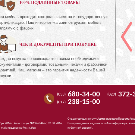
0%
100% ПОДЛИННЫЕ ТОВАРЫ
ся мебель проходит контроль качества и государственную
Полка
ертификацию. Наш интернет-магазин отгружает мебель
КМК 0435.3
апрямую с фабрик.
ь Дуб
Коллекция «Амелия Орех
экко»
ЧЕК И ДОКУМЕНТЫ ПРИ ПОКУПКЕ
537
74
руб.
537
аждая покупка сопровождается всеми необходимыми
окументами - договорами, товарными чеками и фабричной
арантией. Наш магазин – это гарантия надежности Вашей
окупки.
680-34-00
372-
(033)
(029)
238-15-00
(017)
Отдел торговли и услуг Администрации Первомайско
ября 2016 г. Регистрация №192684467, 02.08.2016,
Вся приведенная на данном сайте информация, вклю
-mail:
поддержка@кмк.бел
.
публичной офертой.