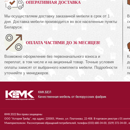
0%
ОПЕРАТИВНАЯ ДОСТАВКА
Мы осуществляем доставку заказанной мебели в срок от 1
В
Комод 3Я
для одежды
дня. Доставка мебели производится во все населенные пункты
с
КМК 0738.10-02
44.8
Беларуси.
н
Коллекция «Эстел
кция «Риксос»
канзас»
ОПЛАТА ЧАСТЯМИ ДО 36 МЕСЯЦЕВ!
 395
руб.
1 395
474
руб.
4
Возможно оформление без первоначального взноса и
К
переплат, в том числе и на акционный товар. Точные условия
д
оплаты зависят от выбранного комплекта мебели. Подробности
г
уточняйте у менеджеров.
п
КМК.БЕЛ
Качественная мебель от белорусских фабрик
КМК 2022 Все права защищены
ООО "Астория Трейд", юр.адрес: 220005, Минск, ул. Платонова, 22-408. В торговом реестре с 01 сент
Мингорисполком. Рассмотрение обращений потребителей, телефон
(033)
680-34-00,
(029)
372-34-00 ,
e