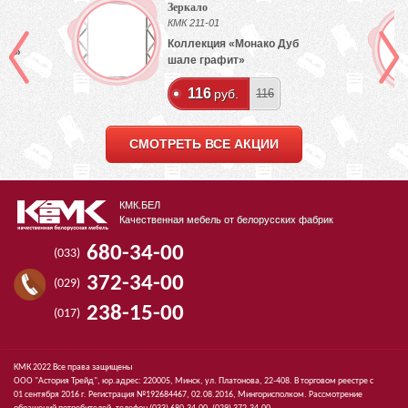
Зеркало
)
КМК 211-01
Коллекция «Монако Дуб
лый»
шале графит»
116
руб.
116
СМОТРЕТЬ ВСЕ АКЦИИ
КМК.БЕЛ
Качественная мебель от белорусских фабрик
680-34-00
(033)
372-34-00
(029)
238-15-00
(017)
КМК 2022 Все права защищены
ООО "Астория Трейд", юр.адрес: 220005, Минск, ул. Платонова, 22-408. В торговом реестре с
01 сентября 2016 г. Регистрация №192684467, 02.08.2016, Мингорисполком. Рассмотрение