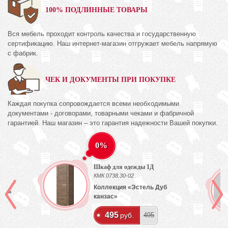
100% ПОДЛИННЫЕ ТОВАРЫ
Вся мебель проходит контроль качества и государственную
сертификацию. Наш интернет-магазин отгружает мебель напрямую
с фабрик.
ЧЕК И ДОКУМЕНТЫ ПРИ ПОКУПКЕ
Каждая покупка сопровождается всеми необходимыми
документами - договорами, товарными чеками и фабричной
гарантией. Наш магазин – это гарантия надежности Вашей покупки.
0%
Шкаф для одежды 1Д
КМК 0738.30-02
Коллекция «Эстель Дуб
лый»
канзас»
495
руб.
495