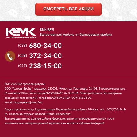
СМОТРЕТЬ ВСЕ АКЦИИ
КМК.БЕЛ
Качественная мебель от белорусских фабрик
680-34-00
(033)
372-34-00
(029)
238-15-00
(017)
КМК 2022 Все права защищены
ООО "Астория Трейд", юр.адрес: 220005, Минск, ул. Платонова, 22-408. В торговом реестре с
01 сентября 2016 г. Регистрация №192684467, 02.08.2016, Мингорисполком. Рассмотрение
обращений потребителей, телефон
(033)
680-34-00,
(029)
372-34-00 ,
e-mail:
поддержка@кмк.бел
.
Отдел торговли и услуг Администрации Первомайского района г.Минска: тел. +375(17)215-14-
65, Начальник отдела: Жакович Юлия Николаевна.
Вся приведенная на данном сайте информация, включая информацию о ценах, носит
исключительно информационный характер и не является публичной офертой.