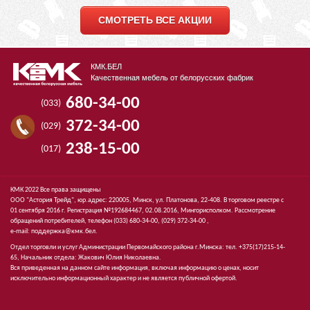
СМОТРЕТЬ ВСЕ АКЦИИ
КМК.БЕЛ
Качественная мебель от белорусских фабрик
680-34-00
(033)
372-34-00
(029)
238-15-00
(017)
КМК 2022 Все права защищены
ООО "Астория Трейд", юр.адрес: 220005, Минск, ул. Платонова, 22-408. В торговом реестре с
01 сентября 2016 г. Регистрация №192684467, 02.08.2016, Мингорисполком. Рассмотрение
обращений потребителей, телефон
(033)
680-34-00,
(029)
372-34-00 ,
e-mail:
поддержка@кмк.бел
.
Отдел торговли и услуг Администрации Первомайского района г.Минска: тел. +375(17)215-14-
65, Начальник отдела: Жакович Юлия Николаевна.
Вся приведенная на данном сайте информация, включая информацию о ценах, носит
исключительно информационный характер и не является публичной офертой.