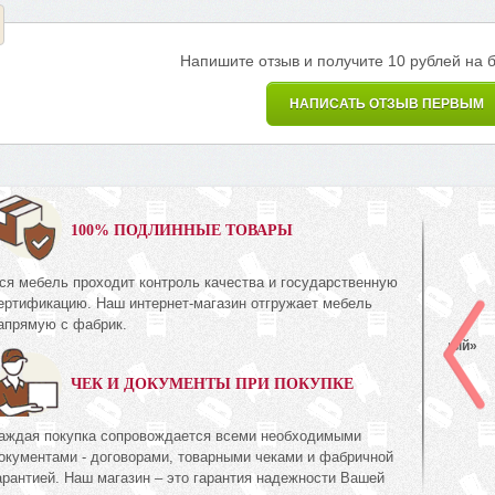
Напишите отзыв и получите 10 рублей на 
НАПИСАТЬ ОТЗЫВ ПЕРВЫМ
0%
100% ПОДЛИННЫЕ ТОВАРЫ
ся мебель проходит контроль качества и государственную
Комод
ертификацию. Наш интернет-магазин отгружает мебель
КМК 0738.10-01
апрямую с фабрик.
ия Орех
Коллекция «Эстель Белый»
ЧЕК И ДОКУМЕНТЫ ПРИ ПОКУПКЕ
672
руб.
672
94
аждая покупка сопровождается всеми необходимыми
окументами - договорами, товарными чеками и фабричной
арантией. Наш магазин – это гарантия надежности Вашей