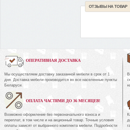
ОТЗЫВЫ НА ТОВАР
0%
ОПЕРАТИВНАЯ ДОСТАВКА
Мы осуществляем доставку заказанной мебели в срок от 1
В
Комод
дня. Доставка мебели производится во все населенные пункты
с
КМК 0435.2
44.16
Беларуси.
н
Коллекция «Амел
кция «Риксос»
экко»
ОПЛАТА ЧАСТЯМИ ДО 36 МЕСЯЦЕВ!
71
руб.
371
894
руб.
8
Возможно оформление без первоначального взноса и
К
переплат, в том числе и на акционный товар. Точные условия
д
оплаты зависят от выбранного комплекта мебели. Подробности
г