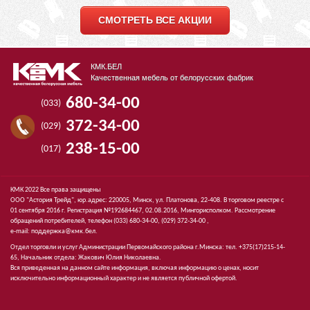
СМОТРЕТЬ ВСЕ АКЦИИ
КМК.БЕЛ
Качественная мебель от белорусских фабрик
680-34-00
(033)
372-34-00
(029)
238-15-00
(017)
КМК 2022 Все права защищены
ООО "Астория Трейд", юр.адрес: 220005, Минск, ул. Платонова, 22-408. В торговом реестре с
01 сентября 2016 г. Регистрация №192684467, 02.08.2016, Мингорисполком. Рассмотрение
обращений потребителей, телефон
(033)
680-34-00,
(029)
372-34-00 ,
e-mail:
поддержка@кмк.бел
.
Отдел торговли и услуг Администрации Первомайского района г.Минска: тел. +375(17)215-14-
65, Начальник отдела: Жакович Юлия Николаевна.
Вся приведенная на данном сайте информация, включая информацию о ценах, носит
исключительно информационный характер и не является публичной офертой.