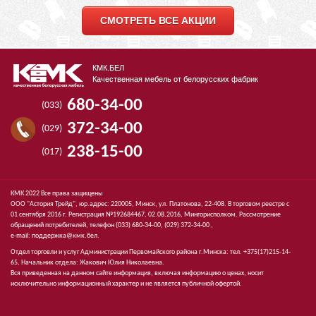
СМОТРЕТЬ ВСЕ АКЦИИ
КМК.БЕЛ
Качественная мебель от белорусских фабрик
680-34-00
(033)
372-34-00
(029)
238-15-00
(017)
КМК 2022 Все права защищены
ООО "Астория Трейд", юр.адрес: 220005, Минск, ул. Платонова, 22-408. В торговом реестре с
01 сентября 2016 г. Регистрация №192684467, 02.08.2016, Мингорисполком. Рассмотрение
обращений потребителей, телефон
(033)
680-34-00,
(029)
372-34-00 ,
e-mail:
поддержка@кмк.бел
.
Отдел торговли и услуг Администрации Первомайского района г.Минска: тел. +375(17)215-14-
65, Начальник отдела: Жакович Юлия Николаевна.
Вся приведенная на данном сайте информация, включая информацию о ценах, носит
исключительно информационный характер и не является публичной офертой.