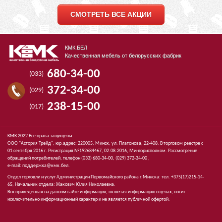
СМОТРЕТЬ ВСЕ АКЦИИ
КМК.БЕЛ
Качественная мебель от белорусских фабрик
680-34-00
(033)
372-34-00
(029)
238-15-00
(017)
КМК 2022 Все права защищены
ООО "Астория Трейд", юр.адрес: 220005, Минск, ул. Платонова, 22-408. В торговом реестре с
01 сентября 2016 г. Регистрация №192684467, 02.08.2016, Мингорисполком. Рассмотрение
обращений потребителей, телефон
(033)
680-34-00,
(029)
372-34-00 ,
e-mail:
поддержка@кмк.бел
.
Отдел торговли и услуг Администрации Первомайского района г.Минска: тел. +375(17)215-14-
65, Начальник отдела: Жакович Юлия Николаевна.
Вся приведенная на данном сайте информация, включая информацию о ценах, носит
исключительно информационный характер и не является публичной офертой.