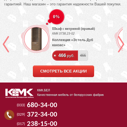
гарантией. Наш магазин – это гарантия надежности Вашей покупки.
0%
Шкаф с витриной (правый)
КМК 0738.23-02
Коллекция «Эстель Дуб
канзас»
466
руб.
466
СМОТРЕТЬ ВСЕ АКЦИИ
КМК.БЕЛ
Качественная мебель от белорусских фабрик
680-34-00
(033)
372-34-00
(029)
238-15-00
(017)