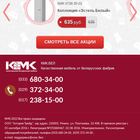
КМК 0738.30-01
Коллекция «Эстель Белый»
635
руб.
635
СМОТРЕТЬ ВСЕ АКЦИИ
КМК.БЕЛ
Качественная мебель от белорусских фабрик
680-34-00
(033)
372-34-00
(029)
238-15-00
(017)
КМК 2022 Все права защищены
ООО "Астория Трейд", юр.адрес: 220005, Минск, ул. Платонова, 22-408. В торговом реестре с
01 сентября 2016 г. Регистрация №192684467, 02.08.2016, Мингорисполком. Рассмотрение
обращений потребителей, телефон
(033)
680-34-00,
(029)
372-34-00 ,
e-mail:
поддержка@кмк.бел
.