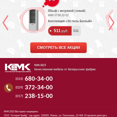
Шкаф с витриной (левый)
КМК 0738.22-01
Коллекция «Эстель Белый»
511
руб.
511
СМОТРЕТЬ ВСЕ АКЦИИ
КМК.БЕЛ
Качественная мебель от белорусских фабрик
680-34-00
(033)
372-34-00
(029)
238-15-00
(017)
КМК 2022 Все права защищены
ООО "Астория Трейд", юр.адрес: 220005, Минск, ул. Платонова, 22-408. В торговом реестре с