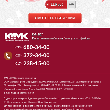
116
руб.
116
СМОТРЕТЬ ВСЕ АКЦИИ
КМК.БЕЛ
Качественная мебель от белорусских фабрик
680-34-00
(033)
372-34-00
(029)
238-15-00
(017)
КМК 2022 Все права защищены
ООО "Астория Трейд", юр.адрес: 220005, Минск, ул. Платонова, 22-408. В торговом реестре с
01 сентября 2016 г. Регистрация №192684467, 02.08.2016, Мингорисполком. Рассмотрение
обращений потребителей, телефон
(033)
680-34-00,
(029)
372-34-00 ,
e-mail:
поддержка@кмк.бел
.
Отдел торговли и услуг Администрации Первомайского района г.Минска: тел. +375(17)215-14-
65, Начальник отдела: Жакович Юлия Николаевна.
Вся приведенная на данном сайте информация, включая информацию о ценах, носит
исключительно информационный характер и не является публичной офертой.